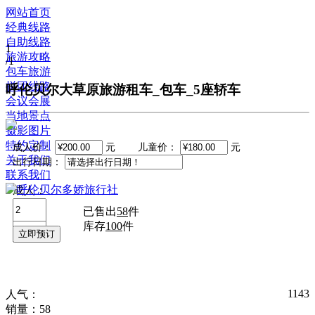
网站首页
经典线路
自助线路
1
旅游攻略
/1
包车旅游
拼团线路
呼伦贝尔大草原旅游租车_包车_5座轿车
会议会展
当地景点
摄影图片
特约定制
成人价：
元 儿童价：
元
关于我们
出行日期：
联系我们
成人：
儿童：
已售出
58
件
库存
100
件
1143
人气：
销量：58