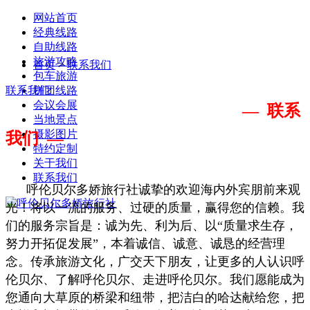
网站首页
经典线路
自助线路
旅游攻略
首页
>
联系我们
包车旅游
联系我们
拼团线路
会议会展
— 联系
当地景点
摄影图片
我们 —
特约定制
关于我们
联系我们
呼伦贝尔多娇旅行社诚挚的欢迎海内外宾朋前来观
光！将以一流的服务、过硬的质量，赢得您的信赖。我
们的服务宗旨是：诚为先、利为后、以“质量求生存，
努力开拓促发展”，本着诚信、诚意、诚恳的经营理
念。传承旅游文化，广交天下朋友，让更多的人认识呼
伦贝尔、了解呼伦贝尔、走进呼伦贝尔。我们愿能成为
您通向大草原的桥梁和纽带，把洁白的哈达献给您，把