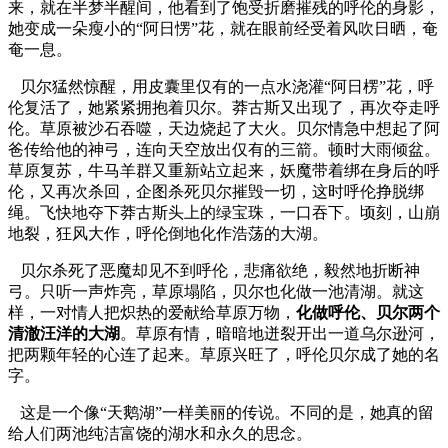
来，就在半梦半醒间，他看到了饱受折磨摧残的呼伦的身影，
她变成一朵瘦小的“阿日愣”花，就在眼前经受着风吹日晒，奄
奄一息。
贝尔猛然惊醒，用皮囊里仅有的一点水浇灌“阿日楞”花，呼
伦复活了，她紧紧拥抱着贝尔。莽古斯又出现了，再次夺走呼
伦。草原被沙石吞噬，天边烧起了大火。贝尔情急中想起了阿
爸传给他的神弓，连向天空放出仅有的三箭。顿时大雨倾盆。
草原复苏，牛马羊群又重新站立起来，妖魔带着绑在身后的呼
伦，又再次杀回，企图杀死贝尔摧毁一切，这时呼伦挣脱绑
绳。飞快地夺下莽古斯头上的绿宝珠，一口吞下。顷刻，山崩
地裂，狂风大作，呼伦倒地化作浩荡的大湖。
贝尔杀死了恶魔却见不到呼伦，悲痛欲绝，毅然地折断神
弓。只听一声炸亮，草原塌陷，贝尔也化做一池清湖。就这
样，一对情人把炽热的爱献给草原万物，
化做呼伦、贝尔两个
清澈汪洋的大湖
。草原有情，暗暗地迸裂开出一道乌尔逊河，
把两颗年轻的心连了起来。草原兴旺了，呼伦贝尔成了她的名
字。
这是一个像“天鹅湖”一样美丽的传说。不同的是，她真的留
给人们两池纯洁富饶的湖水和永久的思念。