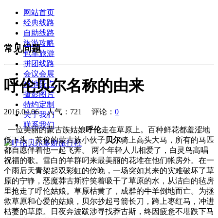
网站首页
经典线路
自助线路
旅游攻略
常见问题
包车旅游
拼团线路
会议会展
呼伦贝尔名称的由来
当地景点
摄影图片
特约定制
2016.04.06 人气：
721
评论：
0
关于我们
联系我们
一位美丽的蒙古族姑娘
呼伦
走在草原上。百种鲜花都羞涩地
低下头；英俊的蒙古族小伙子
贝尔
骑上高头大马，所有的马匹
都自愿伴着他一起飞奔。 两个年轻人儿相爱了，白灵鸟高唱
祝福的歌。雪白的羊群叼来最美丽的花堆在他们帐房外。在一
个雨后天青架起双彩虹的傍晚，一场突如其来的灾难破坏了草
原的宁静，恶魔莽古斯狞笑着吸干了草原的水，从洁白的毡房
里抢走了呼伦姑娘。草原枯黄了，成群的牛羊倒地而亡。为拯
救草原和心爱的姑娘，贝尔抄起弓箭长刀，跨上枣红马，冲进
枯萎的草原。日夜奔波跋涉寻找莽古斯，终因疲惫不堪跌下马