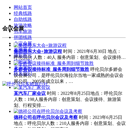
网站首页
经典线路
自助线路
旅游攻略
会议会展
包车旅游
拼团线路
会议会展
当地景点
集团股东大会+旅游议程
时间：2021年6月30日 地点：
摄影图片
呼伦贝尔 人数：40人 服务内容：创意策划、会议接待…
特约定制
关于我们
多娇会议接待标准_服务周到细节致胜
呼伦贝尔多娇会
联系我们
议会展公司，是呼伦贝尔海拉尔当地一家成熟的会议会
展公司，2005年成立以来，…
某汽车厂家会议
时间：2022年8月25日地点：呼伦贝尔
人数：198人服务内容：创意策划、会议接待、旅游策
划、行程安排…
德祥公司在呼伦贝尔会议及考察
时间：2023年6月25日
地点：呼伦贝尔人数：210人服务内容：创意策划、会议