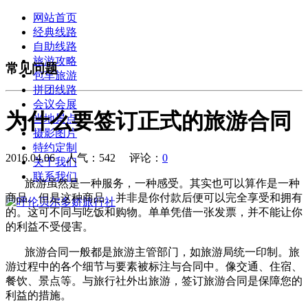
网站首页
经典线路
自助线路
旅游攻略
常见问题
包车旅游
拼团线路
会议会展
为什么要签订正式的旅游合同
当地景点
摄影图片
特约定制
2016.04.06 人气：
542
评论：
0
关于我们
联系我们
旅游虽然是一种服务，一种感受。其实也可以算作是一种
商品。但是这种商品，并非是你付款后便可以完全享受和拥有
的。这可不同与吃饭和购物。单单凭借一张发票，并不能让你
的利益不受侵害。
旅游合同一般都是旅游主管部门，如旅游局统一印制。旅
游过程中的各个细节与要素被标注与合同中。像交通、住宿、
餐饮、景点等。与旅行社外出旅游，签订旅游合同是保障您的
利益的措施。