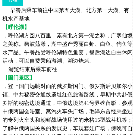
早餐后乘车前往中国第五大湖、北方第一大湖、有
机水产基地
【呼伦湖】
，呼伦湖方圆八百里，素有北方第一湖之称，广寒仙境
之美称。碧波荡漾，湖中盛产秀丽白虾、白鱼、狗鱼等
水产品。午餐品尝呼伦湖特色鱼宴，餐后湖边自由休闲
活动，可以自费乘船游湖、湖边烧烤。
游览结束后乘车前往
【国门景区】
，登上国门远眺对面的俄罗斯国门、俄罗斯后贝加尔小
镇、中共秘密交通线遗址红色旅游路线，早期中共赴俄
罗斯的秘密边境通道，中俄边境第41号界碑留影，参观
中俄两国会晤室、蒸汽火车头广场，毛泽东曾经乘坐过
的专列火车头和朝鲜战场使用过的米格15型战斗机等；
了解中俄两国关系的发展史，车观套娃广场，傍晚可自