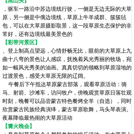
【黑山头】
，驱车一路沿中苏边境线行驶，一侧是无边无际的大草
原，另一侧是中俄边境线，草原上牛羊成群、簇簇毡
包，可以在大草原摄影取景，这一段草原生态保护的非
常好，还有边境线最美景色的
【彩带河景区】
、登上制高点望远，心情舒畅无比，眼前的大草原上九
曲十八弯的景色让人感叹，抚挽着风光秀丽的牧场，宛
如一幅风光秀美的油画。真真切切的领略到草原湿地的
过渡景色，感受大草原无限的辽阔。
午餐后下午抵达草原蒙古部落，观看草原活动：骑
马、射箭、沙滩车，访问牧户，傍晚观赏草原日落壮观
时刻，晚餐可以品尝蒙古特色餐烤全羊（自选），同时
欣赏蒙古民族经典演绎，蒙古草原歌舞，马头琴表演。
夜幕降临最热闹的大草原活动
【篝火晚会】