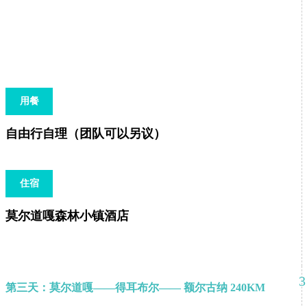
用餐
自由行自理（团队可以另议）
住宿
莫尔道嘎森林小镇酒店
3
第三天：莫尔道嘎——得耳布尔—— 额尔古纳 240KM