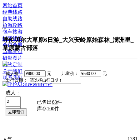
网站首页
经典线路
自助线路
1
旅游攻略
/1
包车旅游
拼团线路
呼伦贝尔大草原6日游_大兴安岭原始森林_满洲里_
会议会展
草原蒙古部落
当地景点
摄影图片
特约定制
关于我们
成人价：
元 儿童价：
元
联系我们
出行日期：
成人：
儿童：
已售出
68
件
库存
100
件
1781
人气：