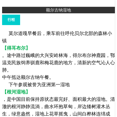
额尔古纳湿地
行程
莫尔道嘎早餐后，乘车前往呼伦贝尔北部的森林小
镇
【得耳布尔】
。途中路过巍峨的大兴安岭林海，得尔布尔神鹿园，鄂
温克民族饲养驯鹿和梅花鹿的地方，清新的空气沁人心
肺。
中午抵达额尔古纳午餐。
下午参观被誉为亚洲第一湿地
【根河湿地】
，是中国目前保持原状态最完好、面积最大的湿地。清
澈的根河静静流淌，曲水环抱草甸，岸边矮树灌木丛
生，绿意盎然，湿地上花草摇曳，山间白桦林连绵成