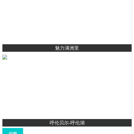
魅力满洲里
呼伦贝尔-呼伦湖
行程