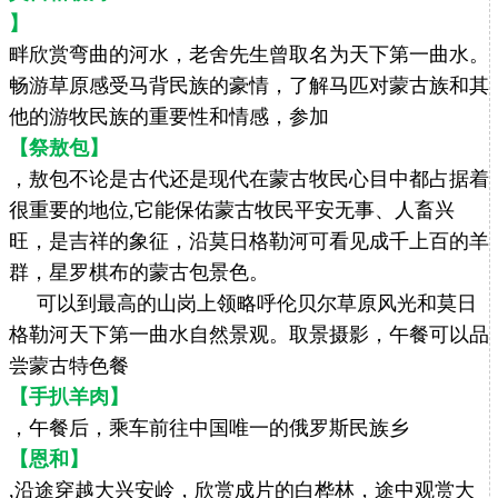
】
畔欣赏弯曲的河水，老舍先生曾取名为天下第一曲水。
畅游草原感受马背民族的豪情，了解马匹对蒙古族和其
他的游牧民族的重要性和情感，参加
【祭敖包】
，敖包不论是古代还是现代在蒙古牧民心目中都占据着
很重要的地位,它能保佑蒙古牧民平安无事、人畜兴
旺，是吉祥的象征，沿莫日格勒河可看见成千上百的羊
群，星罗棋布的蒙古包景色。
可以到最高的山岗上领略呼伦贝尔草原风光和莫日
格勒河天下第一曲水自然景观。取景摄影，午餐可以品
尝蒙古特色餐
【手扒羊肉】
，午餐后，乘车前往中国唯一的俄罗斯民族乡
【恩和】
,沿途穿越大兴安岭，欣赏成片的白桦林，途中观赏大