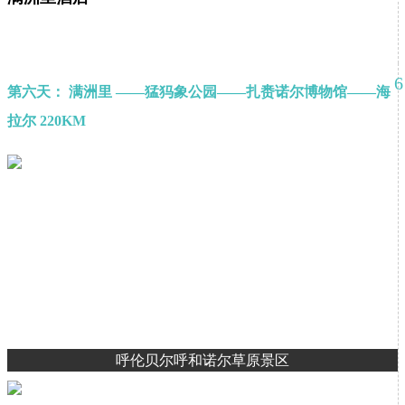
6
第六天： 满洲里 ——猛犸象公园——扎赉诺尔博物馆——海
拉尔 220KM
呼伦贝尔呼和诺尔草原景区