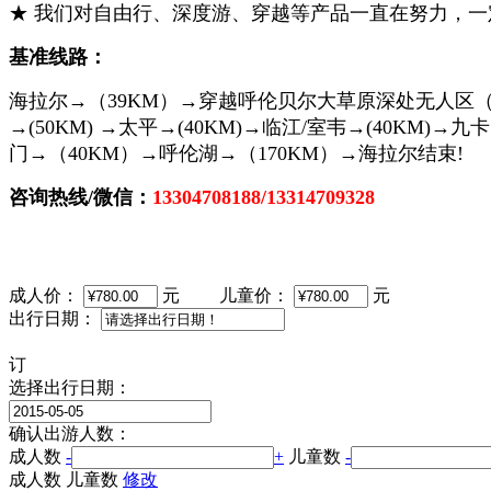
★ 我们对自由行、深度游、穿越等产品一直在努力，
基准线路：
海拉尔→（39KM）→穿越呼伦贝尔大草原深处无人区（风光
→(50KM) →太平→(40KM)→临江/室韦→(40KM)
门→（40KM）→呼伦湖→（170KM）→海拉尔结束!
咨询热线/微信：
13304708188/13314709328
成人价：
元
儿童价：
元
出行日期：
订
选择出行日期：
确认出游人数：
成人数
-
+
儿童数
-
成人数
儿童数
修改