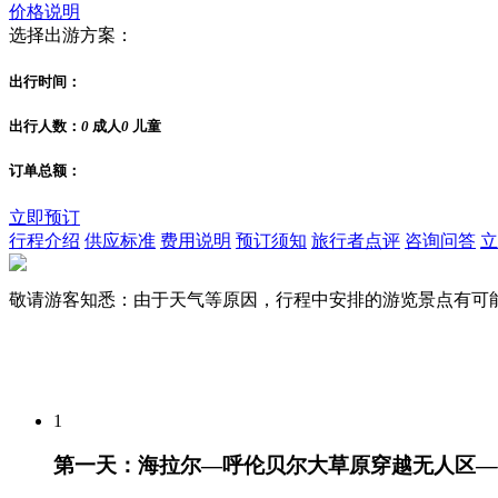
价格说明
选择出游方案：
出行时间：
出行人数：
0
成人
0
儿童
订单总额：
立即预订
行程介绍
供应标准
费用说明
预订须知
旅行者点评
咨询问答
立
敬请游客知悉：由于天气等原因，行程中安排的游览景点有可
1
第一天：海拉尔—呼伦贝尔大草原穿越无人区—额