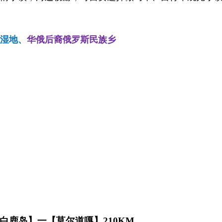
湿地、
华俄后裔俄罗斯民族乡
鹿岛】一【莫尔道嘎】210KM