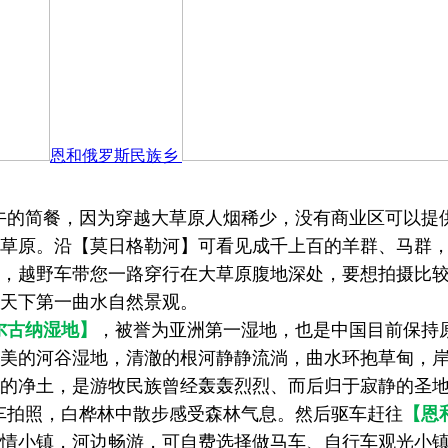
恩和俄罗斯民族乡
的简餐，因为穿越大草原人烟稀少，没有商业区可以提
草原。沿【莫日格勒河】可看见成千上百的羊群、马群
，越野车带您一路穿行在大草原腹地深处，要想拍摄比
天下第一曲水自然景观。
尔古纳湿地】
，被誉为亚洲第一湿地，也是中国目前保持
美的河谷湿地，清澈的根河静静流淌，曲水环抱草甸，
的净土，是游牧民族曾经轰轰烈烈、而后归于寂静的圣
车拍照，白桦林中散步感受森林气息。然后驱车赶往
【恩
情小镇，河边畅游，可自费选择做马车、自行车观光小