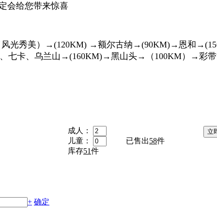
一定会给您带来惊喜
秀美）→(120KM) →额尔古纳→(90KM)→恩和→(
→九卡、七卡、乌兰山→(160KM)→黑山头→（100KM）→彩
成人：
儿童：
已售出
58
件
库存
51
件
+
确定