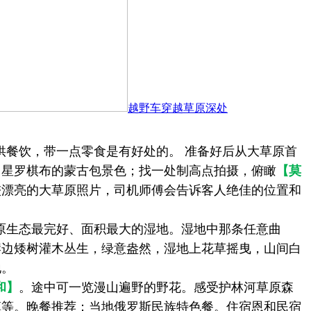
越野车穿越草原深处
供餐饮，带一点零食是有好处的。
准备好后从大草原首
，星罗棋布的蒙古包景色；找一处制高点拍摄，俯瞰
【莫
较漂亮的大草原照片，司机师傅会告诉客人绝佳的位置和
原生态最完好、面积最大的湿地。湿地中那条任意曲
岸边矮树灌木丛生，绿意盎然，湿地上花草摇曳，山间白
地。
和】
。途中可一览漫山遍野的野花。感受护林河草原森
镇等。晚餐推荐：当地俄罗斯民族特色餐。住宿恩和民宿