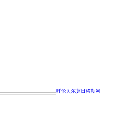
呼伦贝尔莫日格勒河