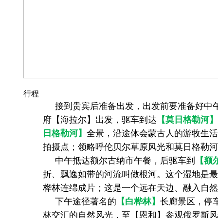
行程
接到贵宾后准备出发，出发前要准备好中午
府【海拉尔】出发，驱车到达
【莫日格勒河】
日格勒河】
全景，沿途体会蒙古人的游牧生活
拍摄点；领略呼伦贝尔草原风光和莫日格勒河
中午抵达额尔古纳市午餐，后驱车到
【额
折、飘逸如带的河流叫做根河。这个湿地是最
桦林连绵成片；这是一个远在天边、融入自然
下午途径著名的
【白桦林】
长廊景区，停
林交汇的自然风光，至【恩和】参观俄罗斯风