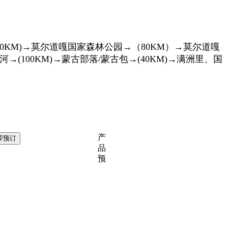
150KM)→莫尔道嘎国家森林公园→（80KM）→莫尔道嘎
带河→(100KM)→蒙古部落/蒙古包→(40KM)→满洲里、国
产
品
预