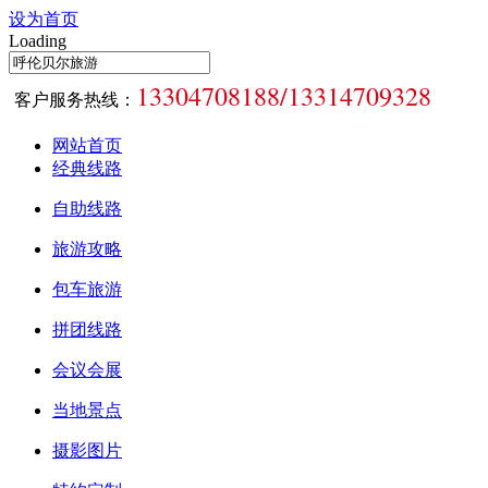
设为首页
Loading
13304708188/13314709328
客户服务热线：
网站首页
经典线路
自助线路
旅游攻略
包车旅游
拼团线路
会议会展
当地景点
摄影图片