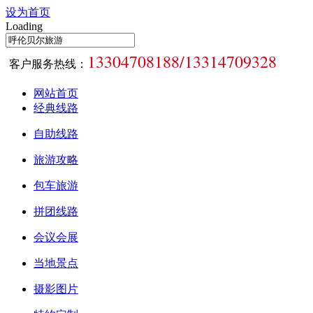
设为首页
Loading
13304708188/13314709328
客户服务热线：
网站首页
经典线路
自助线路
旅游攻略
包车旅游
拼团线路
会议会展
当地景点
摄影图片