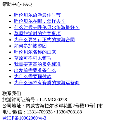
帮助中心·FAQ
呼伦贝尔旅游最佳时节
呼伦贝尔在哪，怎样去？
什么时候去呼伦贝尔旅游最好？
草原旅游时的注意事项
为什么要签订正式的旅游合同
如何参加旅游团
呼伦贝尔名称的由来
草原可不可以骑马
我需要更高的服务标准
出发前需要准备什么
为什么需要预付款
为什么选择有资质的旅游运营商
联系我们
旅游许可证编号：L-NMG00258
公司地址：内蒙古海拉尔水岸花园2号楼10号门市
电话/微信：13314709328 / 13304708188
蒙ICP备10002060号-3