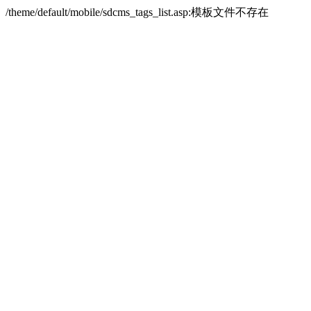
/theme/default/mobile/sdcms_tags_list.asp:模板文件不存在